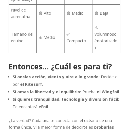
Nivel de
🟢 Alto
🟢 Medio
🟢 Baja
adrenalina
⚠️
Tamaño del
✅
Voluminoso
⚠️ Medio
equipo
Compacto
(motorizado
)
Entonces… ¿Cuál es para ti?
Si ansías acción, viento y aire a lo grande:
Decídete
por
el Kitesurf
.
Si amas la libertad y el equilibrio:
Prueba
el Wingfoil
.
Si quieres tranquilidad, tecnología y diversión fácil:
Te encantará
eFoil
.
¿La verdad? Cada una te conecta con el océano de una
forma única, y la mejor forma de decidirte es
probarlas