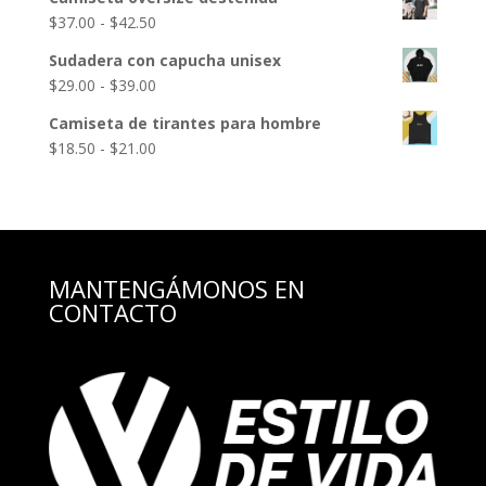
Rango
$
37.00
-
$
42.50
de
Sudadera con capucha unisex
precios:
Rango
$
29.00
-
$
39.00
desde
de
$37.00
Camiseta de tirantes para hombre
precios:
hasta
Rango
$
18.50
-
$
21.00
desde
$42.50
de
$29.00
precios:
hasta
desde
$39.00
$18.50
hasta
MANTENGÁMONOS EN
$21.00
CONTACTO