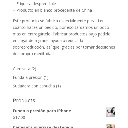
– Etiqueta desprendible
– Producto en blanco procedente de China
Este producto se fabrica especialmente para ti en
cuanto haces un pedido, por eso tardamos un poco
más en entregártelo. Fabricar productos bajo pedido
en lugar de a granel ayuda a reducir la
sobreproducción, así que ¡gracias por tomar decisiones
de compra meditadas!
2
Camiseta
2
productos
1
Funda a presión
1
producto
1
Sudadera con capucha
1
producto
Products
Funda a presión para iPhone
$
17.00
Camiseta oversize desteñida