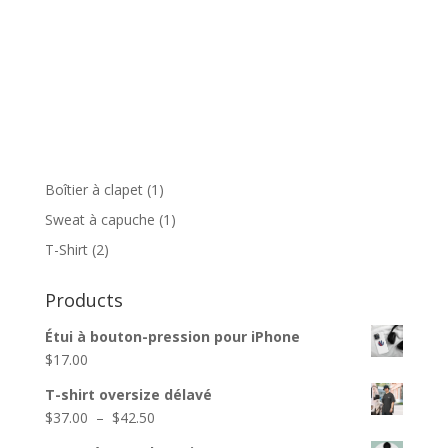
1
Boîtier à clapet
1
produit
1
Sweat à capuche
1
produit
2
T-Shirt
2
produits
Products
Étui à bouton-pression pour iPhone
$
17.00
T-shirt oversize délavé
Plage
$
37.00
–
$
42.50
de